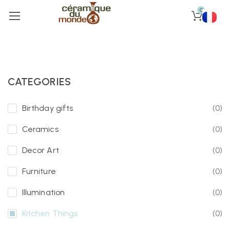
0
CATEGORIES
Birthday gifts
(0)
Ceramics
(0)
Decor Art
(0)
Furniture
(0)
Illumination
(0)
Kitchen Things
(0)