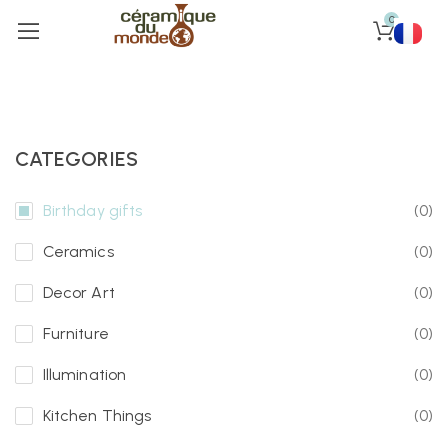
0
CATEGORIES
Birthday gifts
(0)
Ceramics
(0)
Decor Art
(0)
Furniture
(0)
Illumination
(0)
Kitchen Things
(0)